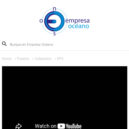
Home
Puertos
Valparaíso
EPV