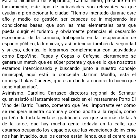
Para la alcaldesa de Valparaíso, Camila Nieto, presente en el
lanzamiento, este tipo de actividades son relevantes ya que
ayudan a promocionar la ciudad. “Hemos intentado durante este
año y medio de gestión, ser capaces de ir mejorando las
condiciones bases, que son las más elementales para que
pueda surgir el turismo y obviamente potenciar el desarrollo
económico de la comuna, trabajando en la recuperación de
espacio público, la limpieza, y así potenciar también la seguridad
y si eso, además, lo logramos complementar con actividades
como ExpoVino, Tapas y Copas o Cafeyna, ciertamente se
genera un match que es súper potente y que es lo que nosotros
estamos intencionando y buscando junto a nuestro concejo
municipal, aquí está la concejala Jazmin Murillo, está el
concejal Lukas Cáceres, que es ir dando a conocer lo bueno que
tiene Valparaíso”.
Asimismo, Carolina Carrasco directora regional de Sernatur
quien asistió al lanzamiento realizado en el restaurante Porto Di
Vino del Barrio Puerto, comentó que “es importante ver cómo
se recupera nuestra comuna y cómo aporta a la región, como
porteña de toda la vida es gratificante ver que son más de las 6
de la tarde, que hay mucha gente todavía en la calle, que
estamos ocupando los espacios, que las vacaciones de invierno
nos han invadido, que los cerros están llenos, que el centro está