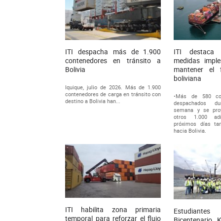
ITI despacha más de 1.900
ITI destaca 
contenedores en tránsito a
medidas impl
Bolivia
mantener el 
boliviana
Iquique, julio de 2026. Más de 1.900
contenedores de carga en tránsito con
•Más de 580 con
destino a Bolivia han...
despachados du
semana y se proy
otros 1.000 ad
próximos días ta
hacia Bolivia.
ITI habilita zona primaria
Estudiante
temporal para reforzar el flujo
Bicentenario 