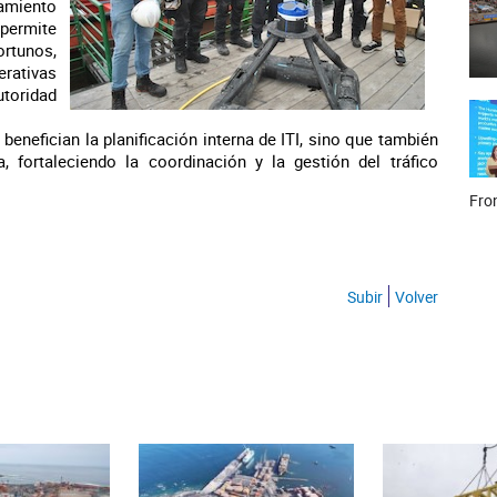
namiento
permite
rtunos,
erativas
toridad
enefician la planificación interna de ITI, sino que también
, fortaleciendo la coordinación y la gestión del tráfico
Fron
Subir
Volver