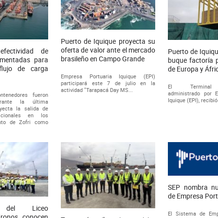
Puerto de Iquique proyecta su
oferta de valor ante el mercado
efectividad de
Puerto de Iquiq
brasileño en Campo Grande
ementadas para
buque factoría
flujo de carga
de Europa y Áfri
Empresa Portuaria Iquique (EPI)
participará este 7 de julio en la
El Terminal M
actividad "Tarapacá Day MS...
administrado por 
tenedores fueron
Iquique (EPI), recibió
rante la última
ecta la salida de
icionales en los
nto de Zofri como
SEP nombra nue
de Empresa Port
s del Liceo
El Sistema de Emp
Kronos conocen