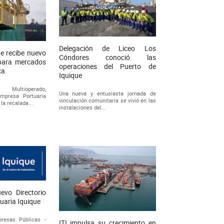
Delegación de Liceo Los
ue recibe nuevo
Cóndores conoció las
 para mercados
operaciones del Puerto de
ca
Iquique
ultioperado,
Una nueva y entusiasta jornada de
Empresa Portuaria
vinculación comunitaria se vivió en las
 la recalada...
instalaciones del...
vo Directorio
uaria Iquique
resas Públicas -
ITI impulsa su crecimiento en