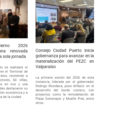
vierno 2026
Consejo Ciudad Puerto inicia
una renovada
gobernanza para avanzar en la
a sola jornada
materialización del PEZC en
Valparaíso
to se realizará el
 en el Terminal de
aíso, reuniendo a
La primera sesión del 2026 de esta
tores, 60 viñas,
instancia, liderada por el gobernador
ca en vivo y una
Rodrigo Mundaca, puso énfasis en el
ades destacaron su
desarrollo del borde costero, con
ción económica y a
proyectos como la remodelación de
a de la ciudad.
Plaza Sotomayor y Muelle Prat, entre
otros.