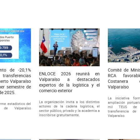
ento de -20,1%
Comité de Mini
ENLOCE 2026 reunirá en
s transferencias
RCA favorab
Valparaíso a destacados
erto Valparaíso
Costanera 
expertos de la logística y el
mer semestre de
Valparaíso
comercio exterior
de 2025.
La iniciativa fo
La organización invita a los distintos
ampliación portuar
orme estadístico del
actores de la cadena logística, el
mil TEUS de 
o de Valparaíso
sector público, privado y la academia a
transferencia de
inscribirse gratuitamente.
Valparaíso.