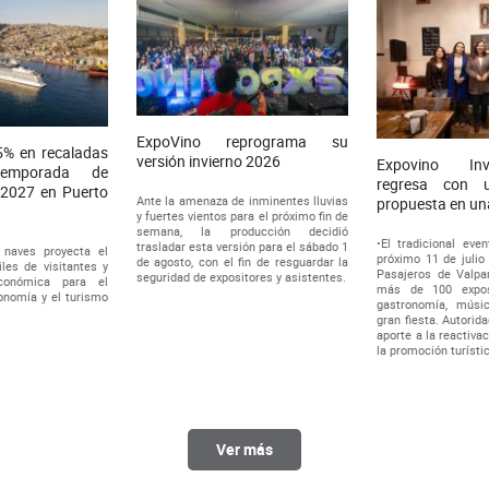
ExpoVino reprograma su
% en recaladas
versión invierno 2026
Expovino In
temporada de
regresa con 
-2027 en Puerto
Ante la amenaza de inminentes lluvias
propuesta en un
y fuertes vientos para el próximo fin de
semana, la producción decidió
•El tradicional even
trasladar esta versión para el sábado 1
 naves proyecta el
próximo 11 de julio
de agosto, con el fin de resguardar la
es de visitantes y
Pasajeros de Valpar
seguridad de expositores y asistentes.
conómica para el
más de 100 exposi
onomía y el turismo
gastronomía, músi
gran fiesta. Autorid
aporte a la reactiva
la promoción turístic
Ver más