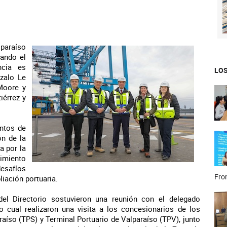
lparaíso
cando el
ncia es
LOS
nzalo Le
 Moore y
iérrez y
entos de
ón de la
a por la
uimiento
desafíos
Fron
iación portuaria.
del Directorio sostuvieron una reunión con el delegado
lo cual realizaron una visita a los concesionarios de los
raíso (TPS) y Terminal Portuario de Valparaíso (TPV), junto