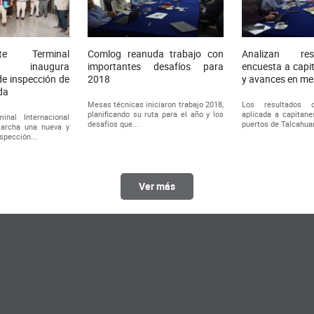
te Terminal
Comlog reanuda trabajo con
Analizan re
nal inaugura
importantes desafíos para
encuesta a capi
e inspección de
2018
y avances en me
da
Mesas técnicas iniciaron trabajo 2018,
Los resultados 
planificando su ruta para el año y los
aplicada a capitane
inal Internacional
desafíos que...
puertos de Talcahuan
archa una nueva y
spección...
Ver más