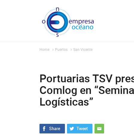
Home
Puertos
San Vicente
Portuarias TSV pre
Comlog en “Semina
Logísticas”