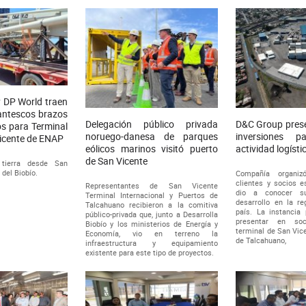
 DP World traen
gantescos brazos
Delegación público privada
D&C Group prese
s para Terminal
noruego-danesa de parques
inversiones p
icente de ENAP
eólicos marinos visitó puerto
actividad logísti
de San Vicente
 tierra desde San
 del Biobío.
Compañía organiz
clientes y socios e
Representantes de San Vicente
dio a conocer s
Terminal Internacional y Puertos de
desarrollo en la re
Talcahuano recibieron a la comitiva
país. La instancia 
público-privada que, junto a Desarrolla
presentar en so
Biobío y los ministerios de Energía y
terminal de San Vic
Economía, vio en terreno la
de Talcahuano,
infraestructura y equipamiento
existente para este tipo de proyectos.