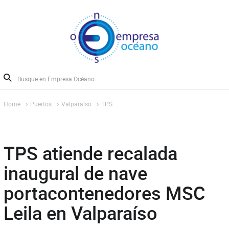
Home
Puertos
Valparaíso
TPS
TPS atiende recalada
inaugural de nave
portacontenedores MSC
Leila en Valparaíso