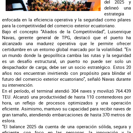
del 2025 y
delineó una
estrategia
enfocada en la eficiencia operativa y la seguridad como pilares
para la competitividad del comercio exterior ecuatoriano.
Bajo el concepto “Aliados de la Competitividad”, Luisenrique
Navas, gerente general de TPG, destacó que el puerto ha
alcanzado una madurez operativa que le permite ofrecer
certidumbre en un entorno global marcado por la volatilidad. “En
un mundo donde la geopolítica cambia las rutas y la seguridad
es un desafío estructural, un puerto no puede ser solo un
despachador de carga; debe ser un socio estratégico. Estos 20
años nos encuentran invirtiendo con propósito para blindar el
futuro del comercio exterior ecuatoriano”, señaló Navas durante
su intervención.
En el período, el terminal atendió 304 naves y movilizó 764.439
TEU. Alcanzó una productividad de hasta 110 contenedores por
hora, un reflejo de procesos optimizados y una operación
eficiente. Asimismo, mantuvo su capacidad para recibir naves de
gran tamaño, atendiendo embarcaciones de hasta 370 metros de
eslora.
“El balance 2025 da cuenta de una operación sólida, segura y
eficiente, con foco en las personas, la innovación y la