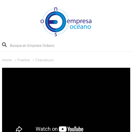
Home
Puertos
Chacabuco