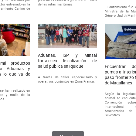
ctor entrenado en la
de las rutas marítimas.
· Lanzamiento fue 
ramiento Canino de
Ministra de la Mu
Género, Judith Marín
Aduanas, ISP y Minsal
fortalecen fiscalización de
il productos
salud pública en Iquique
Encuentran d
por Aduanas y
pumas al interio
n lo que va de
paso fronteriz
A través de taller especializado y
operativos conjuntos en Zona Franca.
de Magallanes
se han realizado en
Según la legislac
les y malls de la
animal se encuentra
nes.
Convención sob
Internacional
Amenazadas de 
Silvestres.