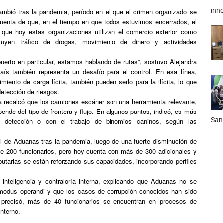
inno
mbió tras la pandemia, período en el que el crimen organizado se
cuenta de que, en el tiempo en que todos estuvimos encerrados, el
 que hoy estas organizaciones utilizan el comercio exterior como
luyen tráfico de drogas, movimiento de dinero y actividades
erto en particular, estamos hablando de rutas”, sostuvo Alejandra
país también representa un desafío para el control. En esa línea,
miento de carga lícita, también pueden serlo para la ilícita, lo que
detección de riesgos.
a recalcó que los camiones escáner son una herramienta relevante,
pende del tipo de frontera y flujo. En algunos puntos, indicó, es más
San
 detección o con el trabajo de binomios caninos, según las
nal de Aduanas tras la pandemia, luego de una fuerte disminución de
de 200 funcionarios, pero hoy cuenta con más de 300 adicionales y
butarias se están reforzando sus capacidades, incorporando perfiles
 inteligencia y contraloría interna, explicando que Aduanas no se
r modus operandi y que los casos de corrupción conocidos han sido
e, precisó, más de 40 funcionarios se encuentran en procesos de
interno.