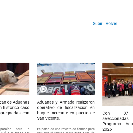
Subir
Volver
l can de Aduanas
Aduanas y Armada realizaron
n histórico caso
operativo de fiscalización en
mpregnadas con
buque mercante en puerto de
Con 87 
San Vicente.
seleccionad
Programa Adu
2026
paraíso para la
Es parte de una revista de fondeo para
 y fue relevado por
prevenir el crimen organizado a través