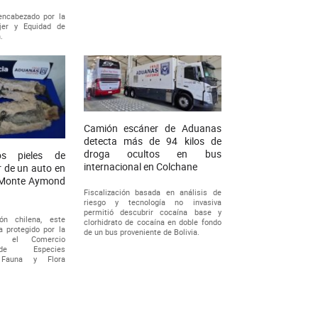
encabezado por la
jer y Equidad de
.
Camión escáner de Aduanas
detecta más de 94 kilos de
droga ocultos en bus
os pieles de
internacional en Colchane
r de un auto en
o Monte Aymond
Fiscalización basada en análisis de
riesgo y tecnología no invasiva
permitió descubrir cocaína base y
ión chilena, este
clorhidrato de cocaína en doble fondo
 protegido por la
de un bus proveniente de Bolivia.
re el Comercio
 de Especies
Fauna y Flora