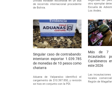
Divisas estaban escondida en un bus
otro ejemplar dete
de recorrido internacional procedente
Escuela de Adiest
de Bolivia.
Los Andes.
Más de 7 m
Singular caso de contrabando:
incautados 
intentaron exportar 1.039.785
Carabineros e
de monedas de 10 pesos como
este 2026
chatarra
Las incautaciones 
Aduana de Valparaíso identificó el
locales comercia
cargamento de $10.397.850, y revisión
Región de Magalla
se hizo en conjunto con la PDI.