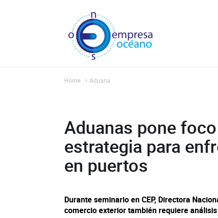
Home
Aduana
Aduanas pone foco e
estrategia para enf
en puertos
Durante seminario en CEP, Directora Naciona
comercio exterior también requiere análisis 