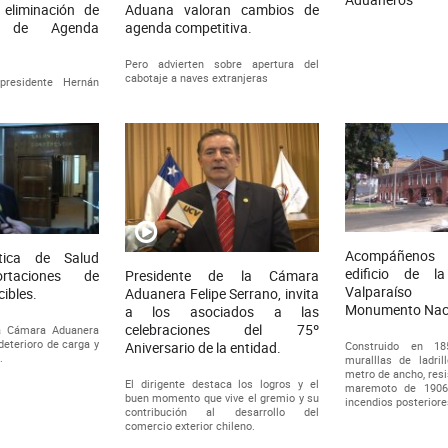
eliminación de
Aduana valoran cambios de
 de Agenda
agenda competitiva.
Pero advierten sobre apertura del
cabotaje a naves extranjeras
presidente Hernán
Acompáñenos
ática de Salud
edificio de 
ortaciones de
Presidente de la Cámara
Valparaíso
ibles.
Aduanera Felipe Serrano, invita
Monumento Naci
a los asociados a las
celebraciones del 75º
la Cámara Aduanera
deterioro de carga y
Construido en 1
Aniversario de la entidad.
.
muralllas de ladr
metro de ancho, resi
El dirigente destaca los logros y el
maremoto de 1906
buen momento que vive el gremio y su
incendios posteriore
contribución al desarrollo del
comercio exterior chileno.