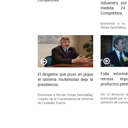
Aduanera por 
medida 24
Competitiva.
Entrevista a su 
Felipe Santibáñez
Falla inform
El dirigente que puso en jaque
retrasa imp
el sistema multimodal deja la
productos perec
presidencia.
Así lo denunció 
Entrevista a Hernán Felipe Santibáñez,
preocupada por el 
creador de la Coordinadora de Defensa
aumento de costos
de Ciudades Puerto.