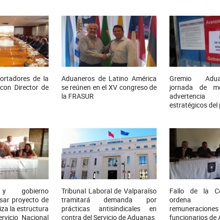
ortadores de la
Aduaneros de Latino América
Gremio Adua
con Director de
se reúnen en el XV congreso de
jornada de mo
la FRASUR
advertencia
estratégicos del 
 y gobierno
Tribunal Laboral de Valparaíso
Fallo de la C
sar proyecto de
tramitará demanda por
ordena r
za la estructura
prácticas antisindicales en
remuneraci
ervicio Nacional
contra del Servicio de Aduanas
funcionarios de