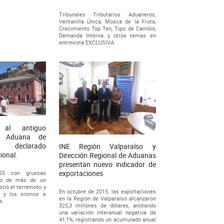
Tribunales Tributarios Aduaneros,
Ventanilla Única, Mosca de la Fruta,
Crecimiento Top Ten, Tipo de Cambio,
Demanda Interna y otros temas en
entrevista EXCLUSIVA.
 al antiguo
la Aduana de
 declarado
INE Región Valparaíso y
onal.
Dirección Regional de Aduanas
presentan nuevo indicador de
exportaciones
855 con gruesas
illo de más de un
stió el terremoto y
En octubre de 2015, las exportaciones
 y los sismos e
en la Región de Valparaíso alcanzaron
s.
325,3 millones de dólares, anotando
una variación interanual negativa de
41,1%, registrando un acumulado anual