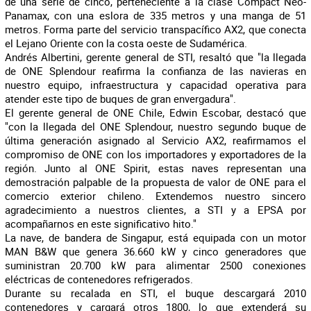
de una serie de cinco, perteneciente a la clase Compact Neo-
Panamax, con una eslora de 335 metros y una manga de 51
metros. Forma parte del servicio transpacífico AX2, que conecta
el Lejano Oriente con la costa oeste de Sudamérica.
Andrés Albertini, gerente general de STI, resaltó que "la llegada
de ONE Splendour reafirma la confianza de las navieras en
nuestro equipo, infraestructura y capacidad operativa para
atender este tipo de buques de gran envergadura".
El gerente general de ONE Chile, Edwin Escobar, destacó que
"con la llegada del ONE Splendour, nuestro segundo buque de
última generación asignado al Servicio AX2, reafirmamos el
compromiso de ONE con los importadores y exportadores de la
región. Junto al ONE Spirit, estas naves representan una
demostración palpable de la propuesta de valor de ONE para el
comercio exterior chileno. Extendemos nuestro sincero
agradecimiento a nuestros clientes, a STI y a EPSA por
acompañarnos en este significativo hito."
La nave, de bandera de Singapur, está equipada con un motor
MAN B&W que genera 36.660 kW y cinco generadores que
suministran 20.700 kW para alimentar 2500 conexiones
eléctricas de contenedores refrigerados.
Durante su recalada en STI, el buque descargará 2010
contenedores y cargará otros 1800, lo que extenderá su