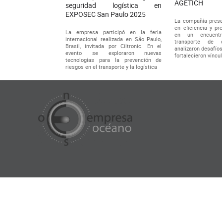
AGETICH
seguridad logística en
EXPOSEC San Paulo 2025
La compañía prese
en eficiencia y pr
La empresa participó en la feria
en un encuentr
internacional realizada en São Paulo,
transporte de 
Brasil, invitada por Ciltronic. En el
analizaron desafíos
evento se exploraron nuevas
fortalecieron víncu
tecnologías para la prevención de
riesgos en el transporte y la logística