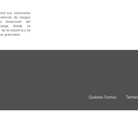
ntó sus soluciones
evención de riesgos
o binacional del
carga, donde se
 de la industria y se
los gremiales.
Quiénes Somos
Términ