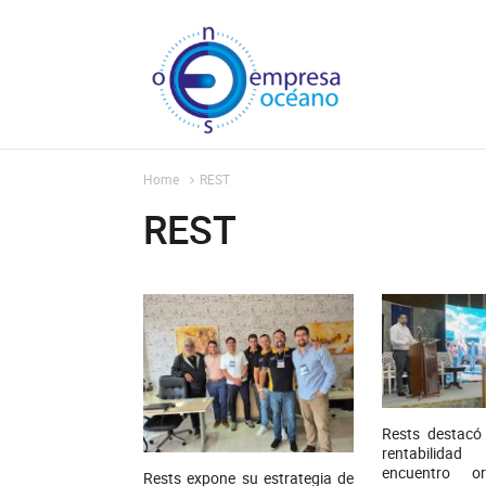
Home
REST
REST
Rests destacó
rentabilidad
encuentro o
Rests expone su estrategia de