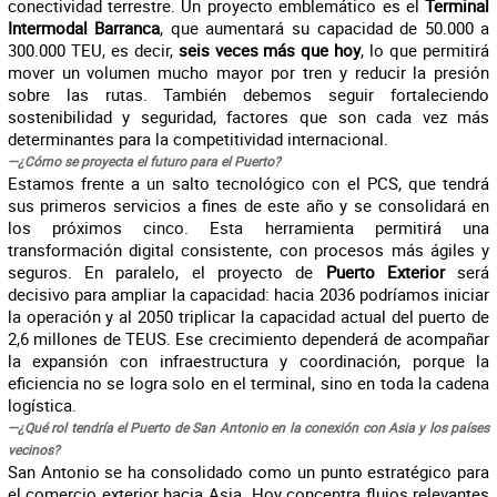
conectividad terrestre. Un proyecto emblemático es el
Terminal
Intermodal Barranca
, que aumentará su capacidad de 50.000 a
300.000 TEU, es decir,
seis veces más que hoy
, lo que permitirá
mover un volumen mucho mayor por tren y reducir la presión
sobre las rutas. También debemos seguir fortaleciendo
sostenibilidad y seguridad, factores que son cada vez más
determinantes para la competitividad internacional.
—¿Cómo se proyecta el futuro para el Puerto?
Estamos frente a un salto tecnológico con el PCS, que tendrá
sus primeros servicios a fines de este año y se consolidará en
los próximos cinco. Esta herramienta permitirá una
transformación digital consistente, con procesos más ágiles y
seguros. En paralelo, el proyecto de
Puerto Exterior
será
decisivo para ampliar la capacidad: hacia 2036 podríamos iniciar
la operación y al 2050 triplicar la capacidad actual del puerto de
2,6 millones de TEUS. Ese crecimiento dependerá de acompañar
la expansión con infraestructura y coordinación, porque la
eficiencia no se logra solo en el terminal, sino en toda la cadena
logística.
—¿Qué rol tendría el Puerto de San Antonio en la conexión con Asia y los países
vecinos?
San Antonio se ha consolidado como un punto estratégico para
el comercio exterior hacia Asia. Hoy concentra flujos relevantes