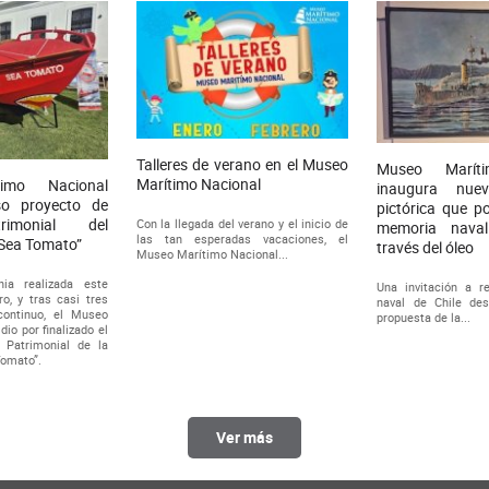
Talleres de verano en el Museo
Museo Maríti
Marítimo Nacional
imo Nacional
inaugura nuev
so proyecto de
pictórica que p
rimonial del
Con la llegada del verano y el inicio de
memoria nava
las tan esperadas vacaciones, el
“Sea Tomato”
través del óleo
Museo Marítimo Nacional...
ia realizada este
Una invitación a re
o, y tras casi tres
naval de Chile de
continuo, el Museo
propuesta de la...
io por finalizado el
 Patrimonial de la
omato”.
Ver más