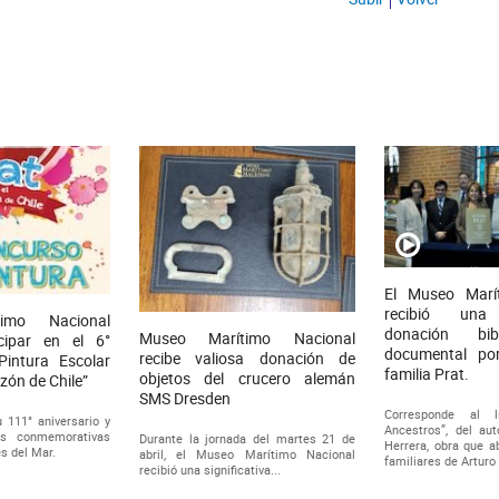
El Museo Marí
recibió una s
imo Nacional
donación bib
Museo Marítimo Nacional
icipar en el 6°
documental po
recibe valiosa donación de
intura Escolar
familia Prat.
objetos del crucero alemán
azón de Chile”
SMS Dresden
Corresponde al l
 111° aniversario y
Ancestros”, del aut
es conmemorativas
Durante la jornada del martes 21 de
Herrera, obra que a
es del Mar.
abril, el Museo Marítimo Nacional
familiares de Arturo
recibió una significativa...