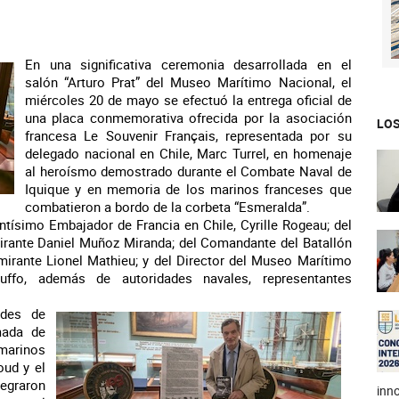
En una significativa ceremonia desarrollada en el
salón “Arturo Prat” del Museo Marítimo Nacional, el
miércoles 20 de mayo se efectuó la entrega oficial de
una placa conmemorativa ofrecida por la asociación
LOS
francesa Le Souvenir Français, representada por su
delegado nacional en Chile, Marc Turrel, en homenaje
al heroísmo demostrado durante el Combate Naval de
Iquique y en memoria de los marinos franceses que
combatieron a bordo de la corbeta “Esmeralda”.
ntísimo Embajador de Francia en Chile, Cyrille Rogeau; del
rante Daniel Muñoz Miranda; del Comandante del Batallón
irante Lionel Mathieu; y del Director del Museo Marítimo
Suffo, además de autoridades navales, representantes
ades de
mada de
marinos
oud y el
tegraron
inno