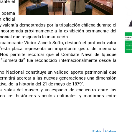
rante el
n poema
 oficial
y valentía demostrados por la tripulación chilena durante el
á incorporada próximamente a la exhibición permanente del
monial que resguarda la institución.
aalmirante Víctor Zanelli Suffo, destacó el profundo valor
“esta placa representa un importante gesto de memoria
a. Nos permite recordar que el Combate Naval de Iquique
 “Esmeralda” fue reconocido internacionalmente desde la
o Nacional constituye un valioso aporte patrimonial que
permitirá acercar a las nuevas generaciones una dimensión
va, de la historia del 21 de mayo de 1879”.
as salas del museo y un espacio de encuentro entre las
do los históricos vínculos culturales y marítimos entre
Subir
Volver