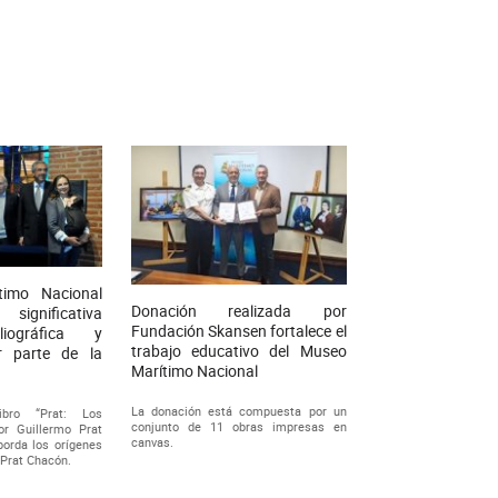
timo Nacional
Donación realizada por
ignificativa
Fundación Skansen fortalece el
liográfica y
trabajo educativo del Museo
r parte de la
Marítimo Nacional
La donación está compuesta por un
ibro “Prat: Los
conjunto de 11 obras impresas en
or Guillermo Prat
canvas.
borda los orígenes
 Prat Chacón.