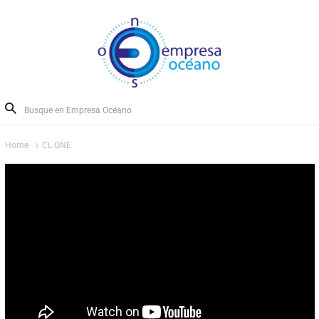
Home
CL ONE