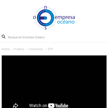
Home
Puertos
Valparaíso
EPV