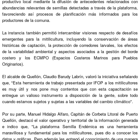
productivo local mediante la difusión de antecedentes relacionados con
abundancias relevantes de semillas detectadas a través de la plataforma,
favoreciendo así procesos de planificación más informados para los
productores de la comuna.
La instancia también permitió intercambiar visiones respecto de desafíos
emergentes para la mitilicultura, incluyendo la conservación de áreas
históricas de captación, la protección de corredores larvales, los efectos
de la variabilidad ambiental y aspectos asociados a la gestión del borde
costero y los ECMPO (Espacios Costeros Marinos para Pueblos
Originarios).
El alcalde de Quellón, Claudio Barudy Labrín, valoró la iniciativa señalando
que, "Esta herramienta de trabajo presentada por IFOP a los mitilicultores
es muy útil y nos pone muy contentos que con esta capacitación se
entregue un valioso instrumento a disposición de la gente, sobre todo
cuando estamos sujetos y sujetas a las variables del cambio climático".
Por su parte, Manuel Hidalgo Alfaro, Capitán de Corbeta Litoral de Puerto
Quellón, destacó el valor operativo y territorial de la información generada
e indico que, "La plataforma Semilla Endémica es una herramienta
maravillosa y fundamental para los mitilicultores, pues dio a conocer los
datos y gráficas. Pero además les entregó el conocimiento de una manera