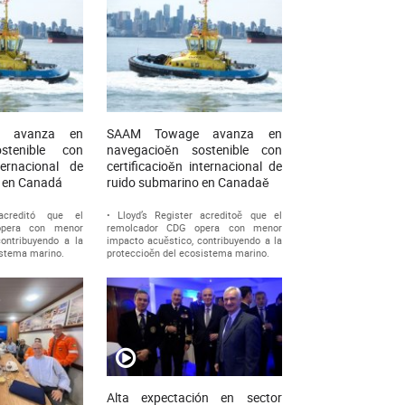
 avanza en
SAAM Towage avanza en
stenible con
navegacioěn sostenible con
nternacional de
certificacioěn internacional de
o en Canadá
ruido submarino en Canadaě
 acreditó que el
• Lloyd’s Register acreditoě que el
opera con menor
remolcador CDG opera con menor
ontribuyendo a la
impacto acuěstico, contribuyendo a la
istema marino.
proteccioěn del ecosistema marino.
Alta expectación en sector