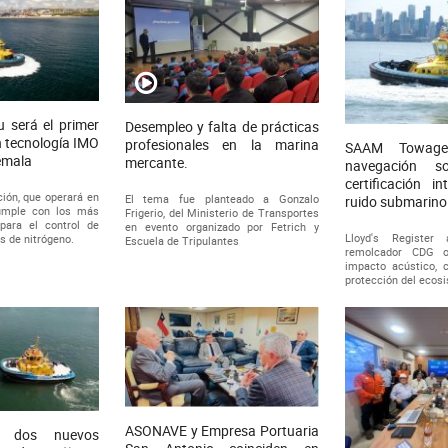
será el primer
Desempleo y falta de prácticas
 tecnología IMO
profesionales en la marina
SAAM Towage
temala
mercante.
navegación so
certificación i
ión, que operará en
El tema fue planteado a Gonzalo
ruido submarin
cumple con los más
Frigerio, del Ministerio de Transportes
para el control de
en evento organizado por Fetrich y
Lloyd's Register
s de nitrógeno.
Escuela de Tripulantes
remolcador CDG 
impacto acústico, c
protección del ecos
ASONAVE y Empresa Portuaria
e dos nuevos