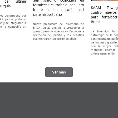
San Antonio coinciden en
es de última
fortalecer el trabajo conjunto
Turquía
SAAM Towage
frente a los desafíos del
cuatro nuevos
sistema portuario
es construidas por
para fortalece
MAR ya completaron
Brasil
r y se integrarán a
Nuevo presidente del directorio de
de la compañía en
EPSA realizó una visita protocolar al
La inversión fo
gremio para conocer su visión sobre la
estrategia de la co
operación del puerto y los desafíos
continuamente su flo
que marcarán los próximos años.
de las más grandes 
con la mayor pot
mercado, además 
última generación.
Ver más